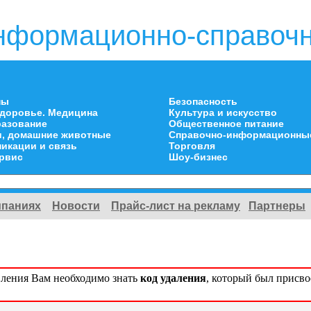
нформационно-справочн
ны
Безопасность
здоровье. Медицина
Культура и искусство
разование
Общественное питание
и, домашние животные
Справочно-информационны
икации и связь
Торговля
ервис
Шоу-бизнес
мпаниях
Новости
Прайс-лист на рекламу
Партнеры
вления Вам необходимо знать
код удаления
, который был присв