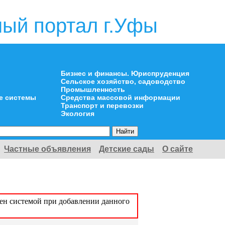
ый портал г.Уфы
Бизнес и финансы. Юриспруденция
Сельское хозяйство, садоводство
Промышленность
е системы
Средства массовой информации
Транспорт и перевозки
Экология
Частные объявления
Детские сады
О сайте
оен системой при добавлении данного