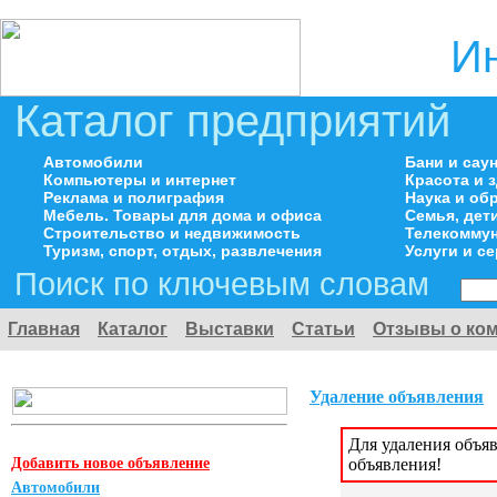
И
Каталог предприятий
Автомобили
Бани и сау
Компьютеры и интернет
Красота и 
Реклама и полиграфия
Наука и об
Мебель. Товары для дома и офиса
Семья, дет
Строительство и недвижимость
Телекоммун
Туризм, спорт, отдых, развлечения
Услуги и с
Поиск по ключевым словам
Главная
Каталог
Выставки
Статьи
Отзывы о ко
Удаление объявления
Для удаления объя
Добавить новое объявление
объявления!
Автомобили