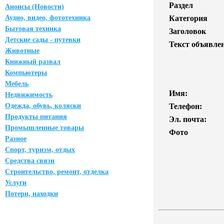
Раздел
Анонсы (Новости)
Аудио, видео, фототехника
Категория
Бытовая техника
Заголовок
Детские сады - путевки
Текст объявле
Животные
Книжный развал
Компьютеры
Мебель
Имя:
Недвижимость
Одежда, обувь, коляски
Телефон:
Продукты питания
Эл. почта:
Промышленные товары
Фото
Разное
Спорт, туризм, отдых
Средства связи
Строительство, ремонт, отделка
Услуги
Потери, находки