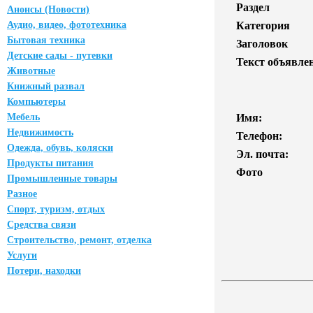
Раздел
Анонсы (Новости)
Аудио, видео, фототехника
Категория
Бытовая техника
Заголовок
Детские сады - путевки
Текст объявле
Животные
Книжный развал
Компьютеры
Мебель
Имя:
Недвижимость
Телефон:
Одежда, обувь, коляски
Эл. почта:
Продукты питания
Фото
Промышленные товары
Разное
Спорт, туризм, отдых
Средства связи
Строительство, ремонт, отделка
Услуги
Потери, находки