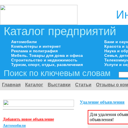
И
Каталог предприятий
Автомобили
Бани и сау
Компьютеры и интернет
Красота и 
Реклама и полиграфия
Наука и об
Мебель. Товары для дома и офиса
Семья, дет
Строительство и недвижимость
Телекоммун
Туризм, спорт, отдых, развлечения
Услуги и с
Поиск по ключевым словам
Главная
Каталог
Выставки
Статьи
Отзывы о ко
Удаление объявления
Для удаления объя
Добавить новое объявление
объявления!
Автомобили