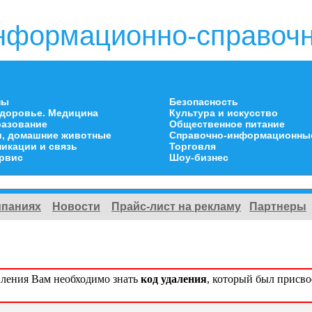
нформационно-справочн
ны
Безопасность
здоровье. Медицина
Культура и искусство
разование
Общественное питание
и, домашние животные
Справочно-информационны
икации и связь
Торговля
ервис
Шоу-бизнес
мпаниях
Новости
Прайс-лист на рекламу
Партнеры
вления Вам необходимо знать
код удаления
, который был присв