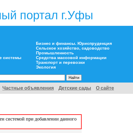
ый портал г.Уфы
Бизнес и финансы. Юриспруденция
Сельское хозяйство, садоводство
Промышленность
е системы
Средства массовой информации
Транспорт и перевозки
Экология
Частные объявления
Детские сады
О сайте
оен системой при добавлении данного