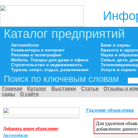
Инфор
Каталог предприятий
Автомобили
Бани и сауны
Компьютеры и интернет
Красота и здоро
Реклама и полиграфия
Наука и образов
Мебель. Товары для дома и офиса
Семья, дети, д
Строительство и недвижимость
Телекоммуникац
Туризм, спорт, отдых, развлечения
Услуги и сервис
Поиск по ключевым словам
Главная
Каталог
Выставки
Статьи
Отзывы о ко
сады
О сайте
Удаление объявления
Для удаления объя
Добавить новое объявление
добавлении данног
Автомобили