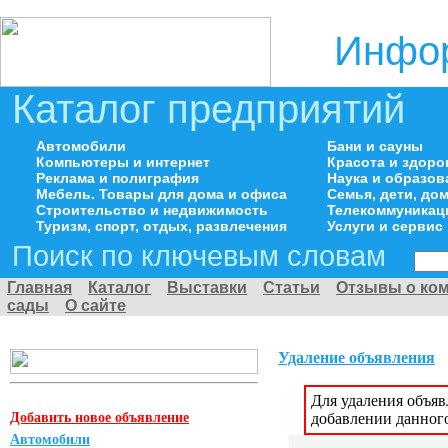
Инфор
Каталог предприятий
Автомобили
Бани и сауны
Компьютеры и интернет
Красота и здоро
Реклама и полиграфия
Наука и образов
Мебель. Товары для дома и офиса
Семья, дети, д
Строительство и недвижимость
Телекоммуникац
Туризм, спорт, отдых, развлечения
Услуги и сервис
Поиск по ключевым словам
Главная
Каталог
Выставки
Статьи
Отзывы о ко
сады
О сайте
Удаление объявления
Для удаления объя
Добавить новое объявление
добавлении данног
Автомобили