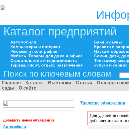
Инфор
Каталог предприятий
Автомобили
Бани и сауны
Компьютеры и интернет
Красота и здоро
Реклама и полиграфия
Наука и образов
Мебель. Товары для дома и офиса
Семья, дети, д
Строительство и недвижимость
Телекоммуникац
Туризм, спорт, отдых, развлечения
Услуги и сервис
Поиск по ключевым словам
Главная
Каталог
Выставки
Статьи
Отзывы о ко
сады
О сайте
Удаление объявления
Для удаления объя
Добавить новое объявление
добавлении данног
Автомобили