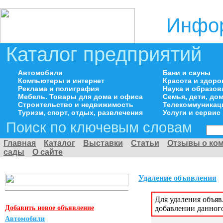
Инфор
Каталог предприятий
Автомобили
Бани и сауны
Компьютеры и интернет
Красота и здоро
Реклама и полиграфия
Наука и образов
Мебель. Товары для дома и офиса
Семья, дети, д
Строительство и недвижимость
Телекоммуникац
Туризм, спорт, отдых, развлечения
Услуги и сервис
Поиск по ключевым словам
Главная
Каталог
Выставки
Статьи
Отзывы о ко
сады
О сайте
Удаление объявления
Для удаления объя
Добавить новое объявление
добавлении данног
Автомобили