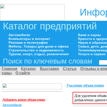
Инфор
Каталог предприятий
Автомобили
Бани и сауны
Компьютеры и интернет
Красота и здоро
Реклама и полиграфия
Наука и образов
Мебель. Товары для дома и офиса
Семья, дети, д
Строительство и недвижимость
Телекоммуникац
Туризм, спорт, отдых, развлечения
Услуги и сервис
Поиск по ключевым словам
Главная
Каталог
Выставки
Статьи
Отзывы о ко
сады
О сайте
Удаление объявления
Для удаления объя
Добавить новое объявление
добавлении данног
Автомобили