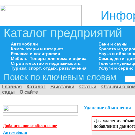
Инфор
Каталог предприятий
Автомобили
Бани и сауны
Компьютеры и интернет
Красота и здоро
Реклама и полиграфия
Наука и образов
Мебель. Товары для дома и офиса
Семья, дети, д
Строительство и недвижимость
Телекоммуникац
Туризм, спорт, отдых, развлечения
Услуги и сервис
Поиск по ключевым словам
Главная
Каталог
Выставки
Статьи
Отзывы о ко
сады
О сайте
Удаление объявления
Для удаления объя
Добавить новое объявление
добавлении данног
Автомобили