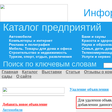
Инфор
Каталог предприятий
Автомобили
Бани и сауны
Компьютеры и интернет
Красота и здоро
Реклама и полиграфия
Наука и образов
Мебель. Товары для дома и офиса
Семья, дети, д
Строительство и недвижимость
Телекоммуникац
Туризм, спорт, отдых, развлечения
Услуги и сервис
Поиск по ключевым словам
Главная
Каталог
Выставки
Статьи
Отзывы о ко
сады
О сайте
Удаление объявления
Для удаления объя
Добавить новое объявление
добавлении данног
Автомобили