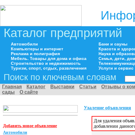
Инфор
Каталог предприятий
Автомобили
Бани и сауны
Компьютеры и интернет
Красота и здоро
Реклама и полиграфия
Наука и образов
Мебель. Товары для дома и офиса
Семья, дети, д
Строительство и недвижимость
Телекоммуникац
Туризм, спорт, отдых, развлечения
Услуги и сервис
Поиск по ключевым словам
Главная
Каталог
Выставки
Статьи
Отзывы о ко
сады
О сайте
Удаление объявления
Для удаления объя
Добавить новое объявление
добавлении данног
Автомобили