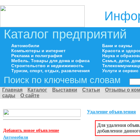
Инфор
Каталог предприятий
Автомобили
Бани и сауны
Компьютеры и интернет
Красота и здоро
Реклама и полиграфия
Наука и образов
Мебель. Товары для дома и офиса
Семья, дети, д
Строительство и недвижимость
Телекоммуникац
Туризм, спорт, отдых, развлечения
Услуги и сервис
Поиск по ключевым словам
Главная
Каталог
Выставки
Статьи
Отзывы о ко
сады
О сайте
Удаление объявления
Для удаления объя
Добавить новое объявление
добавлении данног
Автомобили