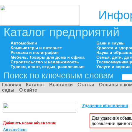
Инфор
Каталог предприятий
Автомобили
Бани и сауны
Компьютеры и интернет
Красота и здоро
Реклама и полиграфия
Наука и образов
Мебель. Товары для дома и офиса
Семья, дети, д
Строительство и недвижимость
Телекоммуникац
Туризм, спорт, отдых, развлечения
Услуги и сервис
Поиск по ключевым словам
Главная
Каталог
Выставки
Статьи
Отзывы о ко
сады
О сайте
Удаление объявления
Для удаления объя
Добавить новое объявление
добавлении данног
Автомобили