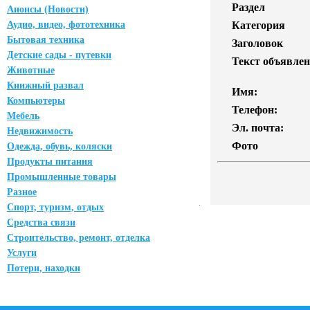
Раздел
Анонсы (Новости)
Аудио, видео, фототехника
Категория
Бытовая техника
Заголовок
Детские сады - путевки
Текст объявлен
Животные
Книжный развал
Имя:
Компьютеры
Телефон:
Мебель
Эл. почта:
Недвижимость
Фото
Одежда, обувь, коляски
Продукты питания
Промышленные товары
Разное
Спорт, туризм, отдых
Средства связи
Строительство, ремонт, отделка
Услуги
Потери, находки