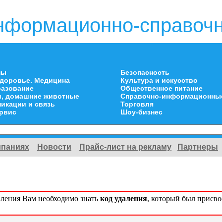
нформационно-справочн
ны
Безопасность
здоровье. Медицина
Культура и искусство
разование
Общественное питание
и, домашние животные
Справочно-информационны
икации и связь
Торговля
ервис
Шоу-бизнес
мпаниях
Новости
Прайс-лист на рекламу
Партнеры
вления Вам необходимо знать
код удаления
, который был присв