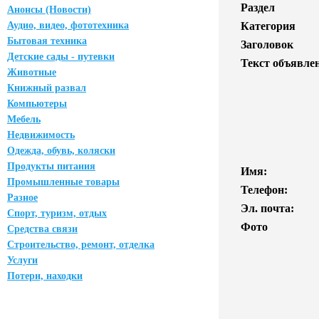
Раздел
Анонсы (Новости)
Аудио, видео, фототехника
Категория
Бытовая техника
Заголовок
Детские сады - путевки
Текст объявле
Животные
Книжный развал
Компьютеры
Мебель
Недвижимость
Одежда, обувь, коляски
Продукты питания
Имя:
Промышленные товары
Телефон:
Разное
Эл. почта:
Спорт, туризм, отдых
Фото
Средства связи
Строительство, ремонт, отделка
Услуги
Потери, находки