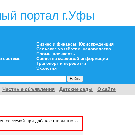
ый портал г.Уфы
Бизнес и финансы. Юриспруденция
Сельское хозяйство, садоводство
Промышленность
е системы
Средства массовой информации
Транспорт и перевозки
Экология
Частные объявления
Детские сады
О сайте
оен системой при добавлении данного