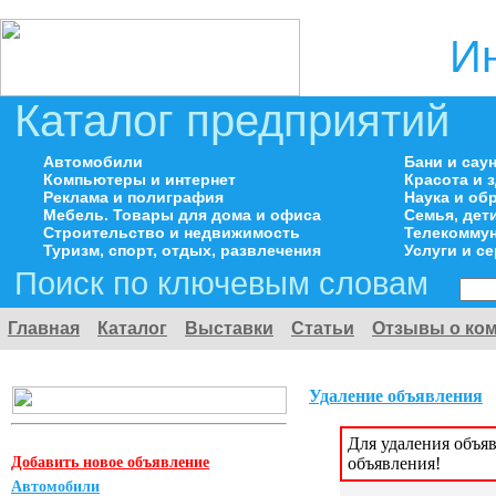
И
Каталог предприятий
Автомобили
Бани и сау
Компьютеры и интернет
Красота и 
Реклама и полиграфия
Наука и об
Мебель. Товары для дома и офиса
Семья, дет
Строительство и недвижимость
Телекоммун
Туризм, спорт, отдых, развлечения
Услуги и с
Поиск по ключевым словам
Главная
Каталог
Выставки
Статьи
Отзывы о ко
Удаление объявления
Для удаления объя
Добавить новое объявление
объявления!
Автомобили