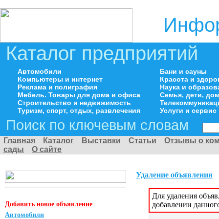
Инфор
Каталог предприятий
Автомобили
Бани и сауны
Компьютеры и интернет
Красота и здоро
Реклама и полиграфия
Наука и образов
Мебель. Товары для дома и офиса
Семья, дети, д
Строительство и недвижимость
Телекоммуникац
Туризм, спорт, отдых, развлечения
Услуги и сервис
Поиск по ключевым словам
Главная
Каталог
Выставки
Статьи
Отзывы о ко
сады
О сайте
Удаление объявления
Для удаления объя
Добавить новое объявление
добавлении данног
Автомобили