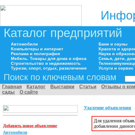
Инфор
Каталог предприятий
Автомобили
Бани и сауны
Компьютеры и интернет
Красота и здоро
Реклама и полиграфия
Наука и образов
Мебель. Товары для дома и офиса
Семья, дети, д
Строительство и недвижимость
Телекоммуникац
Туризм, спорт, отдых, развлечения
Услуги и сервис
Поиск по ключевым словам
Главная
Каталог
Выставки
Статьи
Отзывы о ко
сады
О сайте
Удаление объявления
Для удаления объя
Добавить новое объявление
добавлении данног
Автомобили