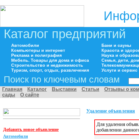
Инфор
Каталог предприятий
Автомобили
Бани и сауны
Компьютеры и интернет
Красота и здоро
Реклама и полиграфия
Наука и образов
Мебель. Товары для дома и офиса
Семья, дети, д
Строительство и недвижимость
Телекоммуникац
Туризм, спорт, отдых, развлечения
Услуги и сервис
Поиск по ключевым словам
Главная
Каталог
Выставки
Статьи
Отзывы о ко
сады
О сайте
Удаление объявления
Для удаления объя
Добавить новое объявление
добавлении данног
Автомобили