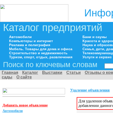
Инфор
Каталог предприятий
Автомобили
Бани и сауны
Компьютеры и интернет
Красота и здоро
Реклама и полиграфия
Наука и образов
Мебель. Товары для дома и офиса
Семья, дети, д
Строительство и недвижимость
Телекоммуникац
Туризм, спорт, отдых, развлечения
Услуги и сервис
Поиск по ключевым словам
Главная
Каталог
Выставки
Статьи
Отзывы о ко
сады
О сайте
Удаление объявления
Для удаления объя
Добавить новое объявление
добавлении данног
Автомобили