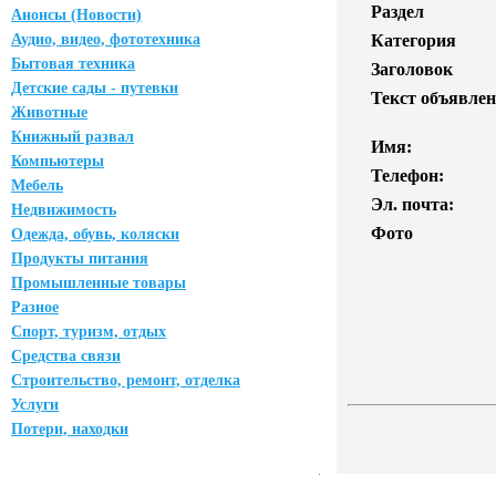
Раздел
Анонсы (Новости)
Аудио, видео, фототехника
Категория
Бытовая техника
Заголовок
Детские сады - путевки
Текст объявлен
Животные
Книжный развал
Имя:
Компьютеры
Телефон:
Мебель
Эл. почта:
Недвижимость
Фото
Одежда, обувь, коляски
Продукты питания
Промышленные товары
Разное
Спорт, туризм, отдых
Средства связи
Строительство, ремонт, отделка
Услуги
Потери, находки