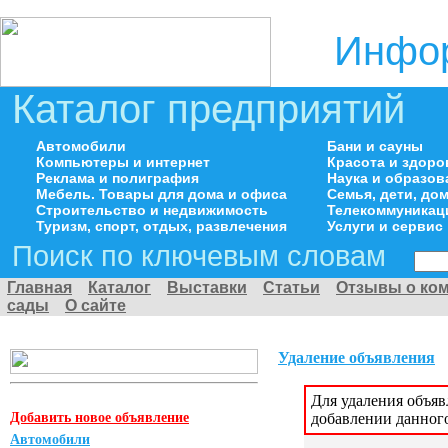
Инфор
Каталог предприятий
Автомобили
Бани и сауны
Компьютеры и интернет
Красота и здоро
Реклама и полиграфия
Наука и образов
Мебель. Товары для дома и офиса
Семья, дети, д
Строительство и недвижимость
Телекоммуникац
Туризм, спорт, отдых, развлечения
Услуги и сервис
Поиск по ключевым словам
Главная
Каталог
Выставки
Статьи
Отзывы о ко
сады
О сайте
Удаление объявления
Для удаления объя
Добавить новое объявление
добавлении данног
Автомобили