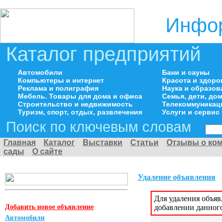
Инфор
Каталог предприятий
Автомобили
Бани и сауны
Компьютеры и интернет
Красота и здоро
Реклама и полиграфия
Наука и образов
Мебель. Товары для дома и офиса
Семья, дети, д
Строительство и недвижимость
Телекоммуникац
Туризм, спорт, отдых, развлечения
Услуги и сервис
Поиск по ключевым словам
Главная
Каталог
Выставки
Статьи
Отзывы о ко
сады
О сайте
Удаление объявления
Для удаления объя
Добавить новое объявление
добавлении данног
Автомобили