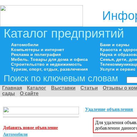
Инфор
Каталог предприятий
Автомобили
Бани и сауны
Компьютеры и интернет
Красота и здоро
Реклама и полиграфия
Наука и образов
Мебель. Товары для дома и офиса
Семья, дети, д
Строительство и недвижимость
Телекоммуникац
Туризм, спорт, отдых, развлечения
Услуги и сервис
Поиск по ключевым словам
Главная
Каталог
Выставки
Статьи
Отзывы о ко
сады
О сайте
Удаление объявления
Для удаления объя
Добавить новое объявление
добавлении данног
Автомобили