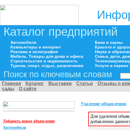
Инфор
Каталог предприятий
Автомобили
Бани и сауны
Компьютеры и интернет
Красота и здоро
Реклама и полиграфия
Наука и образов
Мебель. Товары для дома и офиса
Семья, дети, д
Строительство и недвижимость
Телекоммуникац
Туризм, спорт, отдых, развлечения
Услуги и сервис
Поиск по ключевым словам
Главная
Каталог
Выставки
Статьи
Отзывы о ко
сады
О сайте
Удаление объявления
Для удаления объя
Добавить новое объявление
добавлении данног
Автомобили