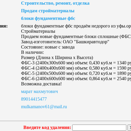
Строительство, ремонт, отделка
Продам стройматериалы
блоки фундаментные фбс
ния:
блоки фундаментные фбс продаём недорого из уфы.ор
Стройматериалы
Продаем новые фундаментные блоки сплошные (ФБС)
Завод-изготовитель: ОАО "Башкиравтодор"
Состояние: новые с завода
В наличии:
Размер (Длина x Ширина x Высота)
ФБС-3 (2400x300x600 мм) объем: 0,430 куб.м = 1340 р
ФБС-4 (2400x400x600 мм) объем: 0,580 куб.м = 1590 р
ФБС-5 (2400x500x600 мм) объем: 0,720 куб.м = 1890 р
ФБС-6 (2400x600x600 мм) объем: 0,864 куб.м = 2540 р
Возможна доставка!
марат махмутович
89014415477
mulkamanov61@mail.ru
Введите код удаления: