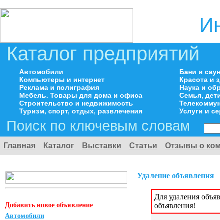
И
Каталог предприятий
Автомобили
Бани и сау
Компьютеры и интернет
Красота и 
Реклама и полиграфия
Наука и об
Мебель. Товары для дома и офиса
Семья, дет
Строительство и недвижимость
Телекоммун
Туризм, спорт, отдых, развлечения
Услуги и с
Поиск по ключевым словам
Главная
Каталог
Выставки
Статьи
Отзывы о ко
Удаление объявления
Для удаления объя
Добавить новое объявление
объявления!
Автомобили