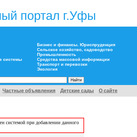
ый портал г.Уфы
Бизнес и финансы. Юриспруденция
Сельское хозяйство, садоводство
Промышленность
е системы
Средства массовой информации
Транспорт и перевозки
Экология
Частные объявления
Детские сады
О сайте
оен системой при добавлении данного