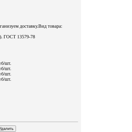
ганизуем доставку.Вид товара:
. ГОСТ 13579-78
уб/шт.
уб/шт.
уб/шт.
уб/шт.