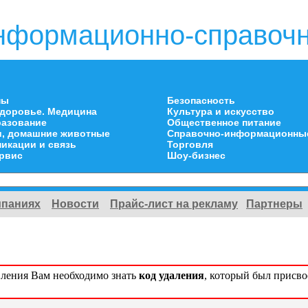
нформационно-справочн
ны
Безопасность
здоровье. Медицина
Культура и искусство
разование
Общественное питание
и, домашние животные
Справочно-информационны
икации и связь
Торговля
ервис
Шоу-бизнес
мпаниях
Новости
Прайс-лист на рекламу
Партнеры
вления Вам необходимо знать
код удаления
, который был присв