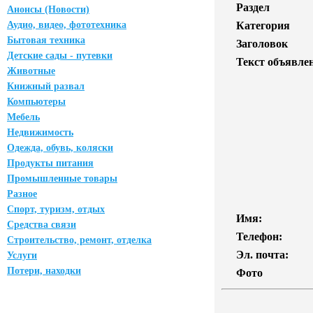
Раздел
Анонсы (Новости)
Аудио, видео, фототехника
Категория
Бытовая техника
Заголовок
Детские сады - путевки
Текст объявле
Животные
Книжный развал
Компьютеры
Мебель
Недвижимость
Одежда, обувь, коляски
Продукты питания
Промышленные товары
Разное
Спорт, туризм, отдых
Имя:
Средства связи
Телефон:
Строительство, ремонт, отделка
Эл. почта:
Услуги
Потери, находки
Фото