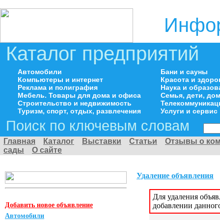
Инфор
Каталог предприятий
Автомобили
Бани и сауны
Компьютеры и интернет
Красота и здоро
Реклама и полиграфия
Наука и образов
Мебель. Товары для дома и офиса
Семья, дети, д
Строительство и недвижимость
Телекоммуникац
Туризм, спорт, отдых, развлечения
Услуги и сервис
Поиск по ключевым словам
Главная
Каталог
Выставки
Статьи
Отзывы о ко
сады
О сайте
Удаление объявления
Для удаления объя
Добавить новое объявление
добавлении данног
Автомобили