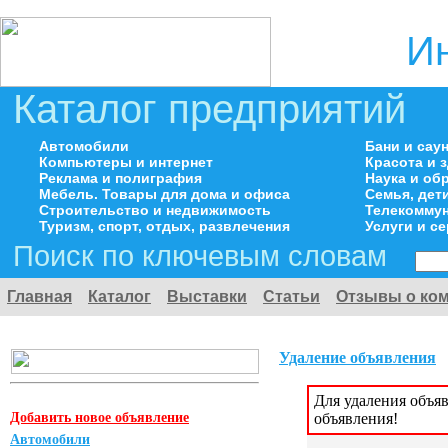
И
Каталог предприятий
Автомобили
Бани и сау
Компьютеры и интернет
Красота и 
Реклама и полиграфия
Наука и об
Мебель. Товары для дома и офиса
Семья, дет
Строительство и недвижимость
Телекоммун
Туризм, спорт, отдых, развлечения
Услуги и с
Поиск по ключевым словам
Главная
Каталог
Выставки
Статьи
Отзывы о ко
Удаление объявления
Для удаления объя
Добавить новое объявление
объявления!
Автомобили