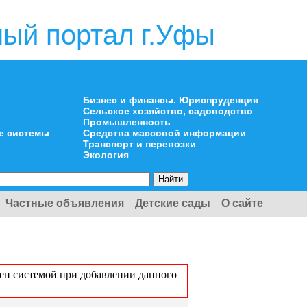
ый портал г.Уфы
Бизнес и финансы. Юриспруденция
Сельское хозяйство, садоводство
Промышленность
е системы
Средства массовой информации
Транспорт и перевозки
Экология
Частные объявления
Детские сады
О сайте
оен системой при добавлении данного