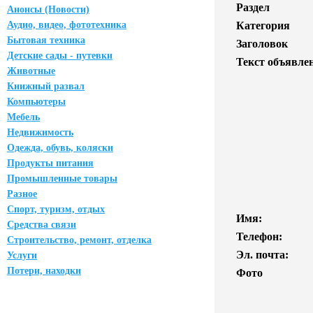
Раздел
Анонсы (Новости)
Аудио, видео, фототехника
Категория
Бытовая техника
Заголовок
Детские сады - путевки
Текст объявле
Животные
Книжный развал
Компьютеры
Мебель
Недвижимость
Одежда, обувь, коляски
Продукты питания
Промышленные товары
Разное
Спорт, туризм, отдых
Имя:
Средства связи
Телефон:
Строительство, ремонт, отделка
Эл. почта:
Услуги
Потери, находки
Фото