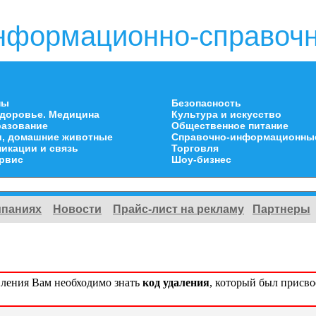
нформационно-справочн
ны
Безопасность
здоровье. Медицина
Культура и искусство
разование
Общественное питание
и, домашние животные
Справочно-информационны
икации и связь
Торговля
ервис
Шоу-бизнес
мпаниях
Новости
Прайс-лист на рекламу
Партнеры
вления Вам необходимо знать
код удаления
, который был присв