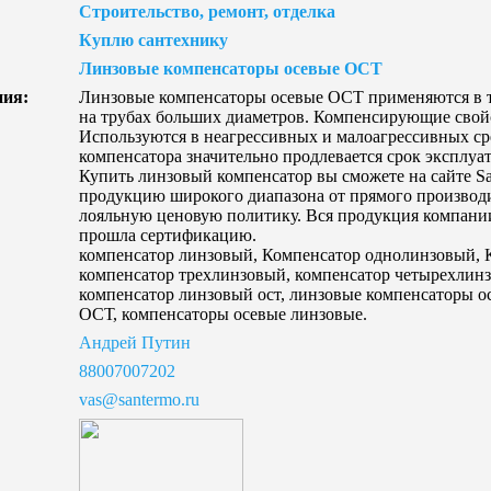
Строительство, ремонт, отделка
Куплю сантехнику
Линзовые компенсаторы осевые ОСТ
ния:
Линзовые компенсаторы осевые ОСТ применяются в 
на трубах больших диаметров. Компенсирующие свойс
Используются в неагрессивных и малоагрессивных ср
компенсатора значительно продлевается срок эксплу
Купить линзовый компенсатор вы сможете на сайте Sa
продукцию широкого диапазона от прямого производи
лояльную ценовую политику. Вся продукция компании 
прошла сертификацию.
компенсатор линзовый, Компенсатор однолинзовый, 
компенсатор трехлинзовый, компенсатор четырехлин
компенсатор линзовый ост, линзовые компенсаторы о
ОСТ, компенсаторы осевые линзовые.
Андрей Путин
88007007202
vas@santermo.ru