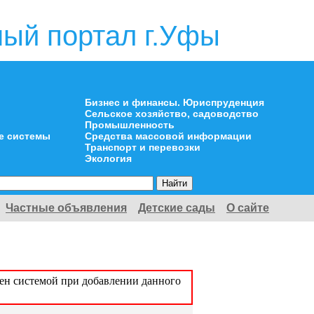
ый портал г.Уфы
Бизнес и финансы. Юриспруденция
Сельское хозяйство, садоводство
Промышленность
е системы
Средства массовой информации
Транспорт и перевозки
Экология
Частные объявления
Детские сады
О сайте
оен системой при добавлении данного