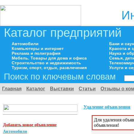
И
Каталог предприятий
Автомобили
Бани и сау
Компьютеры и интернет
Красота и 
Реклама и полиграфия
Наука и об
Мебель. Товары для дома и офиса
Семья, дет
Строительство и недвижимость
Телекоммун
Туризм, спорт, отдых, развлечения
Услуги и с
Поиск по ключевым словам
Главная
Каталог
Выставки
Статьи
Отзывы о ко
Удаление объявления
Для удаления объя
Добавить новое объявление
объявления!
Автомобили