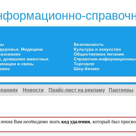
нформационно-справочн
ны
Безопасность
здоровье. Медицина
Культура и искусство
разование
Общественное питание
и, домашние животные
Справочно-информационны
икации и связь
Торговля
ервис
Шоу-бизнес
мпаниях
Новости
Прайс-лист на рекламу
Партнеры
вления Вам необходимо знать
код удаления
, который был присв