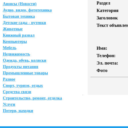
Раздел
Анонсы (Новости)
Аудио, видео, фототехника
Категория
Бытовая техника
Заголовок
Детские сады - путевки
Текст объявле
Животные
Книжный развал
Компьютеры
Мебель
Имя:
Недвижимость
Телефон:
Одежда, обувь, коляски
Эл. почта:
Продукты питания
Фото
Промышленные товары
Разное
Спорт, туризм, отдых
Средства связи
Строительство, ремонт, отделка
Услуги
Потери, находки