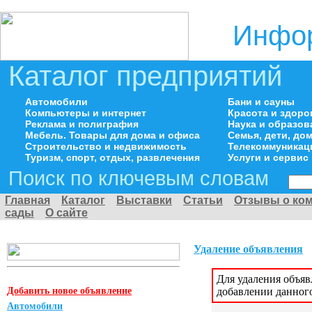
Инфор
Каталог предприятий
Автомобили
Бани и сауны
Компьютеры и интернет
Красота и здоро
Реклама и полиграфия
Наука и образов
Мебель. Товары для дома и офиса
Семья, дети, д
Строительство и недвижимость
Телекоммуникац
Туризм, спорт, отдых, развлечения
Услуги и сервис
Поиск по ключевым словам
Главная
Каталог
Выставки
Статьи
Отзывы о ко
сады
О сайте
Удаление объявления
Для удаления объя
Добавить новое объявление
добавлении данног
Автомобили