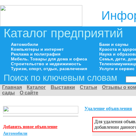
Инфор
Каталог предприятий
Автомобили
Бани и сауны
Компьютеры и интернет
Красота и здоро
Реклама и полиграфия
Наука и образов
Мебель. Товары для дома и офиса
Семья, дети, д
Строительство и недвижимость
Телекоммуникац
Туризм, спорт, отдых, развлечения
Услуги и сервис
Поиск по ключевым словам
Главная
Каталог
Выставки
Статьи
Отзывы о ко
сады
О сайте
Удаление объявления
Для удаления объя
Добавить новое объявление
добавлении данног
Автомобили