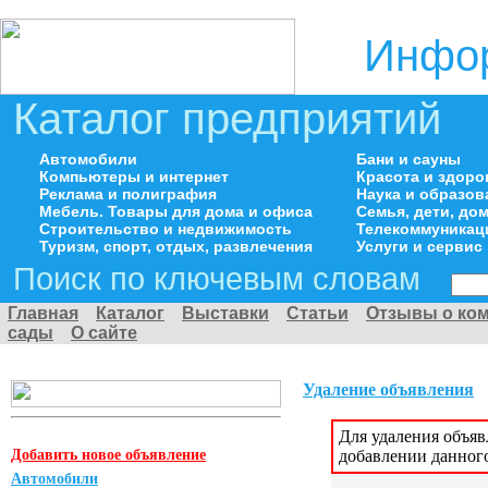
Инфор
Каталог предприятий
Автомобили
Бани и сауны
Компьютеры и интернет
Красота и здоро
Реклама и полиграфия
Наука и образов
Мебель. Товары для дома и офиса
Семья, дети, д
Строительство и недвижимость
Телекоммуникац
Туризм, спорт, отдых, развлечения
Услуги и сервис
Поиск по ключевым словам
Главная
Каталог
Выставки
Статьи
Отзывы о ко
сады
О сайте
Удаление объявления
Для удаления объя
Добавить новое объявление
добавлении данног
Автомобили