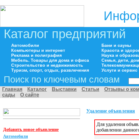
Инфор
Каталог предприятий
Автомобили
Бани и сауны
Компьютеры и интернет
Красота и здоро
Реклама и полиграфия
Наука и образов
Мебель. Товары для дома и офиса
Семья, дети, д
Строительство и недвижимость
Телекоммуникац
Туризм, спорт, отдых, развлечения
Услуги и сервис
Поиск по ключевым словам
Главная
Каталог
Выставки
Статьи
Отзывы о ко
сады
О сайте
Удаление объявления
Для удаления объя
Добавить новое объявление
добавлении данног
Автомобили