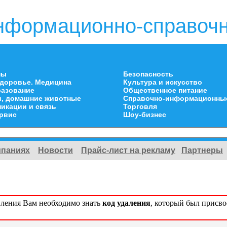
нформационно-справочн
ны
Безопасность
здоровье. Медицина
Культура и искусство
разование
Общественное питание
и, домашние животные
Справочно-информационны
икации и связь
Торговля
ервис
Шоу-бизнес
мпаниях
Новости
Прайс-лист на рекламу
Партнеры
вления Вам необходимо знать
код удаления
, который был присв