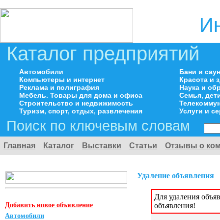
И
Каталог предприятий
Автомобили
Бани и сау
Компьютеры и интернет
Красота и 
Реклама и полиграфия
Наука и об
Мебель. Товары для дома и офиса
Семья, дет
Строительство и недвижимость
Телекоммун
Туризм, спорт, отдых, развлечения
Услуги и с
Поиск по ключевым словам
Главная
Каталог
Выставки
Статьи
Отзывы о ко
Удаление объявления
Для удаления объя
Добавить новое объявление
объявления!
Автомобили