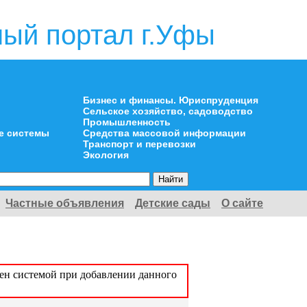
ый портал г.Уфы
Бизнес и финансы. Юриспруденция
Сельское хозяйство, садоводство
Промышленность
е системы
Средства массовой информации
Транспорт и перевозки
Экология
Частные объявления
Детские сады
О сайте
оен системой при добавлении данного