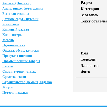
Раздел
Анонсы (Новости)
Аудио, видео, фототехника
Категория
Бытовая техника
Заголовок
Детские сады - путевки
Текст объявле
Животные
Книжный развал
Компьютеры
Мебель
Недвижимость
Одежда, обувь, коляски
Имя:
Продукты питания
Телефон:
Промышленные товары
Эл. почта:
Разное
Спорт, туризм, отдых
Фото
Средства связи
Строительство, ремонт, отделка
Услуги
Потери, находки