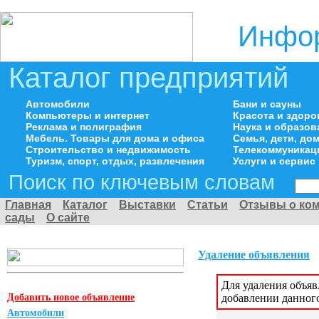
Инфор
Каталог предприятий
Автомобили
Бани и сауны
Компьютеры и интернет
Красота и здоро
Реклама и полиграфия
Наука и образов
Мебель. Товары для дома и офиса
Семья, дети, д
Строительство и недвижимость
Телекоммуникац
Туризм, спорт, отдых, развлечения
Услуги и сервис
Поиск по ключевым словам
Главная
Каталог
Выставки
Статьи
Отзывы о ко
сады
О сайте
Удаление объявления
Для удаления объя
Добавить новое объявление
добавлении данног
Автомобили