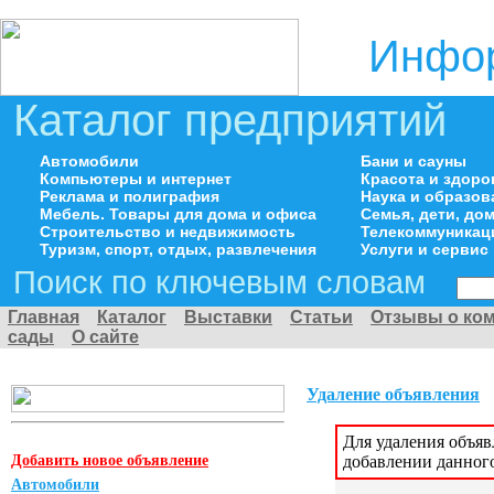
Инфор
Каталог предприятий
Автомобили
Бани и сауны
Компьютеры и интернет
Красота и здоро
Реклама и полиграфия
Наука и образов
Мебель. Товары для дома и офиса
Семья, дети, д
Строительство и недвижимость
Телекоммуникац
Туризм, спорт, отдых, развлечения
Услуги и сервис
Поиск по ключевым словам
Главная
Каталог
Выставки
Статьи
Отзывы о ко
сады
О сайте
Удаление объявления
Для удаления объя
Добавить новое объявление
добавлении данног
Автомобили