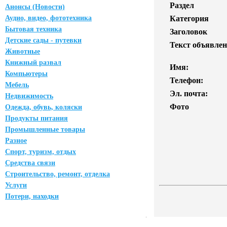
Раздел
Анонсы (Новости)
Аудио, видео, фототехника
Категория
Бытовая техника
Заголовок
Детские сады - путевки
Текст объявлен
Животные
Книжный развал
Имя:
Компьютеры
Телефон:
Мебель
Эл. почта:
Недвижимость
Фото
Одежда, обувь, коляски
Продукты питания
Промышленные товары
Разное
Спорт, туризм, отдых
Средства связи
Строительство, ремонт, отделка
Услуги
Потери, находки