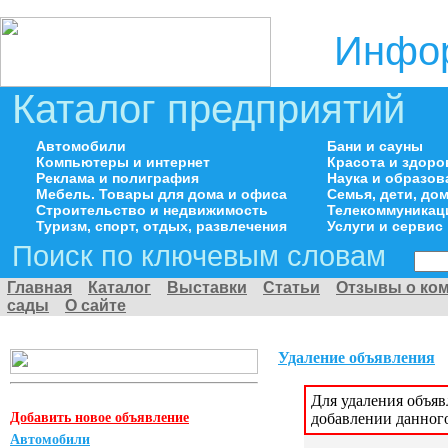
Инфор
Каталог предприятий
Автомобили
Бани и сауны
Компьютеры и интернет
Красота и здоро
Реклама и полиграфия
Наука и образов
Мебель. Товары для дома и офиса
Семья, дети, д
Строительство и недвижимость
Телекоммуникац
Туризм, спорт, отдых, развлечения
Услуги и сервис
Поиск по ключевым словам
Главная
Каталог
Выставки
Статьи
Отзывы о ко
сады
О сайте
Удаление объявления
Для удаления объя
Добавить новое объявление
добавлении данног
Автомобили