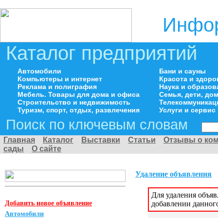
Инфор
Каталог предприятий
Автомобили
Бани и сауны
Компьютеры и интернет
Красота и здоро
Реклама и полиграфия
Наука и образов
Мебель. Товары для дома и офиса
Семья, дети, д
Строительство и недвижимость
Телекоммуникац
Туризм, спорт, отдых, развлечения
Услуги и сервис
Поиск по ключевым словам
Главная
Каталог
Выставки
Статьи
Отзывы о ко
сады
О сайте
Удаление объявления
Для удаления объя
Добавить новое объявление
добавлении данног
Автомобили