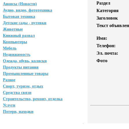
Раздел
Анонсы (Новости)
Аудио, видео, фототехника
Категория
Бытовая техника
Заголовок
Детские сады - путевки
Текст объявлен
Животные
Книжный развал
Имя:
Компьютеры
Телефон:
Мебель
Эл. почта:
Недвижимость
Фото
Одежда, обувь, коляски
Продукты питания
Промышленные товары
Разное
Спорт, туризм, отдых
Средства связи
Строительство, ремонт, отделка
Услуги
Потери, находки