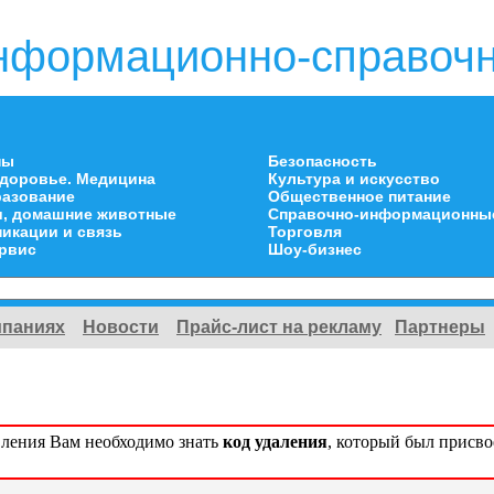
нформационно-справочн
ны
Безопасность
здоровье. Медицина
Культура и искусство
разование
Общественное питание
и, домашние животные
Справочно-информационны
икации и связь
Торговля
ервис
Шоу-бизнес
мпаниях
Новости
Прайс-лист на рекламу
Партнеры
вления Вам необходимо знать
код удаления
, который был присв