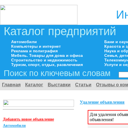
И
Каталог предприятий
Автомобили
Бани и сау
Компьютеры и интернет
Красота и 
Реклама и полиграфия
Наука и об
Мебель. Товары для дома и офиса
Семья, дет
Строительство и недвижимость
Телекоммун
Туризм, спорт, отдых, развлечения
Услуги и с
Поиск по ключевым словам
Главная
Каталог
Выставки
Статьи
Отзывы о ко
Удаление объявления
Для удаления объя
Добавить новое объявление
объявления!
Автомобили