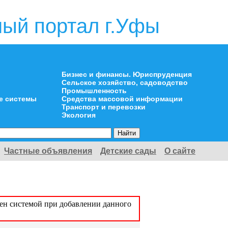
ый портал г.Уфы
Бизнес и финансы. Юриспруденция
Сельское хозяйство, садоводство
Промышленность
е системы
Средства массовой информации
Транспорт и перевозки
Экология
Частные объявления
Детские сады
О сайте
оен системой при добавлении данного