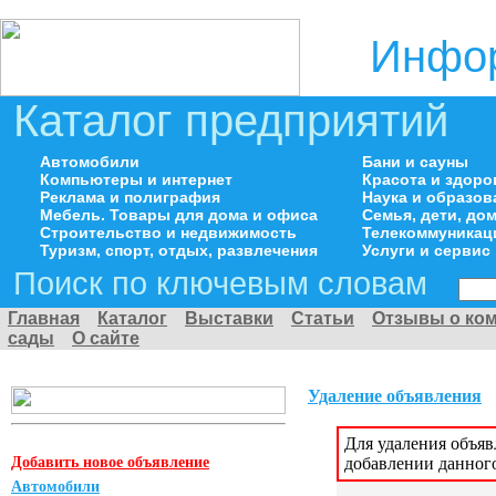
Инфор
Каталог предприятий
Автомобили
Бани и сауны
Компьютеры и интернет
Красота и здоро
Реклама и полиграфия
Наука и образов
Мебель. Товары для дома и офиса
Семья, дети, д
Строительство и недвижимость
Телекоммуникац
Туризм, спорт, отдых, развлечения
Услуги и сервис
Поиск по ключевым словам
Главная
Каталог
Выставки
Статьи
Отзывы о ко
сады
О сайте
Удаление объявления
Для удаления объя
Добавить новое объявление
добавлении данног
Автомобили