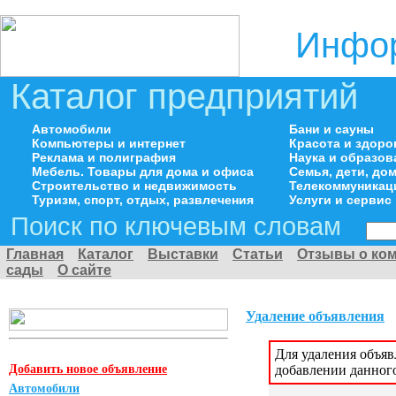
Инфор
Каталог предприятий
Автомобили
Бани и сауны
Компьютеры и интернет
Красота и здоро
Реклама и полиграфия
Наука и образов
Мебель. Товары для дома и офиса
Семья, дети, д
Строительство и недвижимость
Телекоммуникац
Туризм, спорт, отдых, развлечения
Услуги и сервис
Поиск по ключевым словам
Главная
Каталог
Выставки
Статьи
Отзывы о ко
сады
О сайте
Удаление объявления
Для удаления объя
Добавить новое объявление
добавлении данног
Автомобили