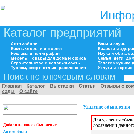
Инфор
Каталог предприятий
Автомобили
Бани и сауны
Компьютеры и интернет
Красота и здоро
Реклама и полиграфия
Наука и образов
Мебель. Товары для дома и офиса
Семья, дети, д
Строительство и недвижимость
Телекоммуникац
Туризм, спорт, отдых, развлечения
Услуги и сервис
Поиск по ключевым словам
Главная
Каталог
Выставки
Статьи
Отзывы о ко
сады
О сайте
Удаление объявления
Для удаления объя
Добавить новое объявление
добавлении данног
Автомобили