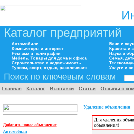
И
Каталог предприятий
Автомобили
Бани и сау
Компьютеры и интернет
Красота и 
Реклама и полиграфия
Наука и об
Мебель. Товары для дома и офиса
Семья, дет
Строительство и недвижимость
Телекоммун
Туризм, спорт, отдых, развлечения
Услуги и с
Поиск по ключевым словам
Главная
Каталог
Выставки
Статьи
Отзывы о ко
Удаление объявления
Для удаления объя
Добавить новое объявление
объявления!
Автомобили