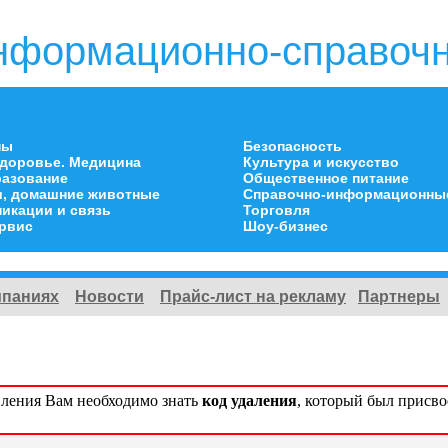
нформационно-справочн
ны
Безопасность
здоровье. Медицина
Культура и искусство
разование
Общественное питание
и, домашние животные
Справочно-информационны
икации и связь
Торговля
ервис
Шоу-бизнес
мпаниях
Новости
Прайс-лист на рекламу
Партнеры
вления Вам необходимо знать
код удаления
, который был присв