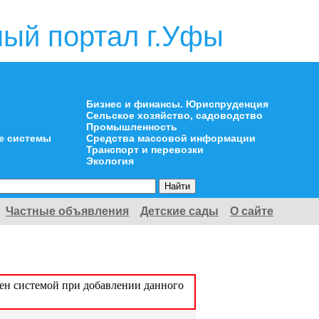
ый портал г.Уфы
Бизнес и финансы. Юриспруденция
Сельское хозяйство, садоводство
Промышленность
е системы
Средства массовой информации
Транспорт и перевозки
Экология
Частные объявления
Детские сады
О сайте
оен системой при добавлении данного