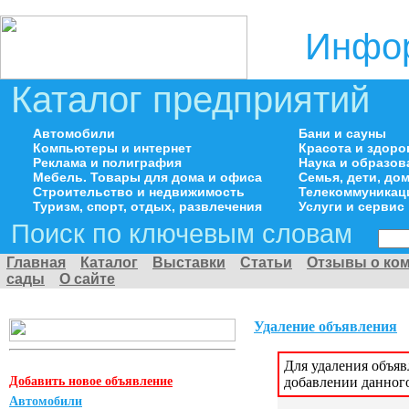
Инфор
Каталог предприятий
Автомобили
Бани и сауны
Компьютеры и интернет
Красота и здоро
Реклама и полиграфия
Наука и образов
Мебель. Товары для дома и офиса
Семья, дети, д
Строительство и недвижимость
Телекоммуникац
Туризм, спорт, отдых, развлечения
Услуги и сервис
Поиск по ключевым словам
Главная
Каталог
Выставки
Статьи
Отзывы о ко
сады
О сайте
Удаление объявления
Для удаления объя
Добавить новое объявление
добавлении данног
Автомобили