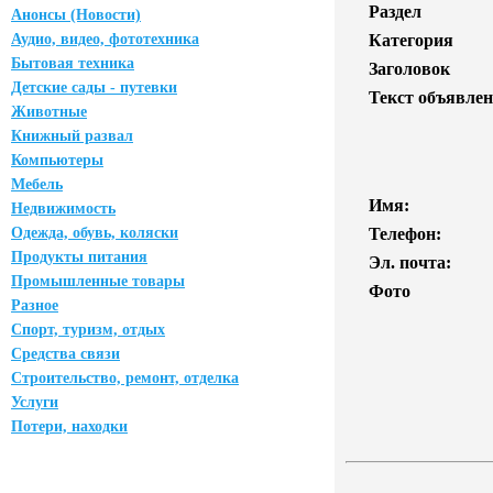
Раздел
Анонсы (Новости)
Аудио, видео, фототехника
Категория
Бытовая техника
Заголовок
Детские сады - путевки
Текст объявлен
Животные
Книжный развал
Компьютеры
Мебель
Имя:
Недвижимость
Одежда, обувь, коляски
Телефон:
Продукты питания
Эл. почта:
Промышленные товары
Фото
Разное
Спорт, туризм, отдых
Средства связи
Строительство, ремонт, отделка
Услуги
Потери, находки