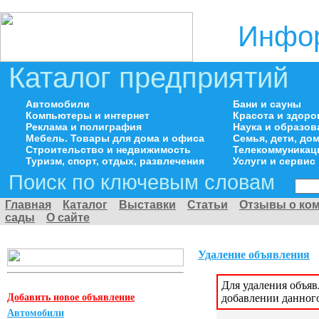
Инфор
Каталог предприятий
Автомобили
Бани и сауны
Компьютеры и интернет
Красота и здоро
Реклама и полиграфия
Наука и образов
Мебель. Товары для дома и офиса
Семья, дети, д
Строительство и недвижимость
Телекоммуникац
Туризм, спорт, отдых, развлечения
Услуги и сервис
Поиск по ключевым словам
Главная
Каталог
Выставки
Статьи
Отзывы о ко
сады
О сайте
Удаление объявления
Для удаления объя
Добавить новое объявление
добавлении данног
Автомобили