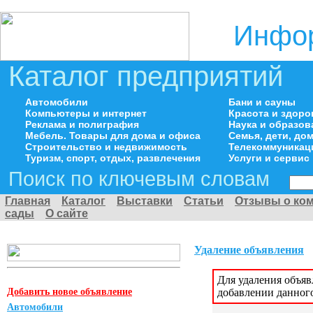
Инфор
Каталог предприятий
Автомобили
Бани и сауны
Компьютеры и интернет
Красота и здоро
Реклама и полиграфия
Наука и образов
Мебель. Товары для дома и офиса
Семья, дети, д
Строительство и недвижимость
Телекоммуникац
Туризм, спорт, отдых, развлечения
Услуги и сервис
Поиск по ключевым словам
Главная
Каталог
Выставки
Статьи
Отзывы о ко
сады
О сайте
Удаление объявления
Для удаления объя
Добавить новое объявление
добавлении данног
Автомобили