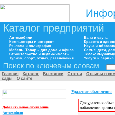
Инфор
Каталог предприятий
Автомобили
Бани и сауны
Компьютеры и интернет
Красота и здоро
Реклама и полиграфия
Наука и образов
Мебель. Товары для дома и офиса
Семья, дети, д
Строительство и недвижимость
Телекоммуникац
Туризм, спорт, отдых, развлечения
Услуги и сервис
Поиск по ключевым словам
Главная
Каталог
Выставки
Статьи
Отзывы о ко
сады
О сайте
Удаление объявления
Для удаления объя
Добавить новое объявление
добавлении данног
Автомобили